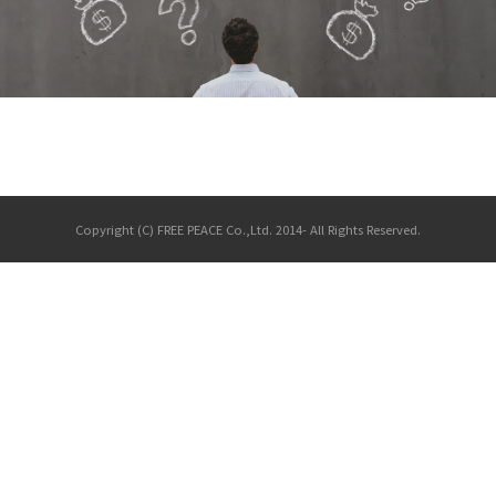
Copyright (C) FREE PEACE Co.,Ltd. 2014- All Rights Reserved.