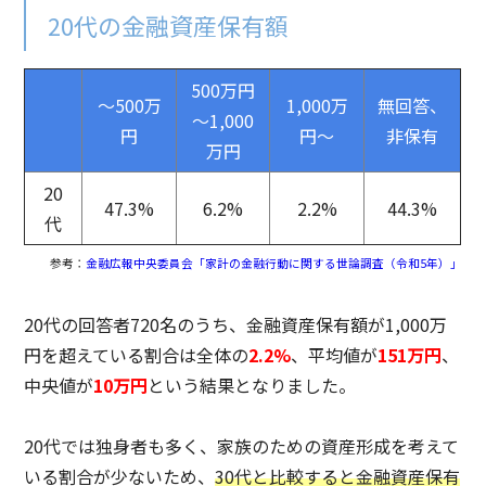
20代の金融資産保有額
500万円
～500万
1,000万
無回答、
～1,000
円
円～
非保有
万円
20
47.3%
6.2%
2.2%
44.3%
代
参考：
金融広報中央委員会「家計の金融行動に関する世論調査（令和5年）」
20代の回答者720名のうち、金融資産保有額が1,000万
円を超えている割合は全体の
2.2%
、平均値が
151万円
、
中央値が
10万円
という結果となりました。
20代では独身者も多く、家族のための資産形成を考えて
いる割合が少ないため、
30代と比較すると金融資産保有