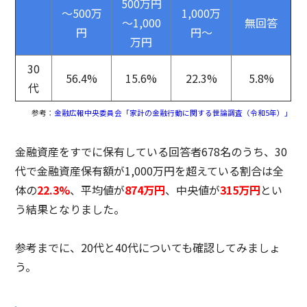
500万円
～500万
1,000万
～1,000
無回答
円
円～
万円
30
56.4%
15.6%
22.3%
5.8%
代
参考：
金融広報中央委員会「家計の金融行動に関する世論調査（令和5年）」
金融資産をすでに保有している回答者678名のうち、30
代で金融資産保有額が1,000万円を超えている割合は全
体の
22.3%
、平均値が
874万円
、中央値が
315万円
とい
う結果となりました。
参考までに、20代と40代についても確認してみましょ
う。