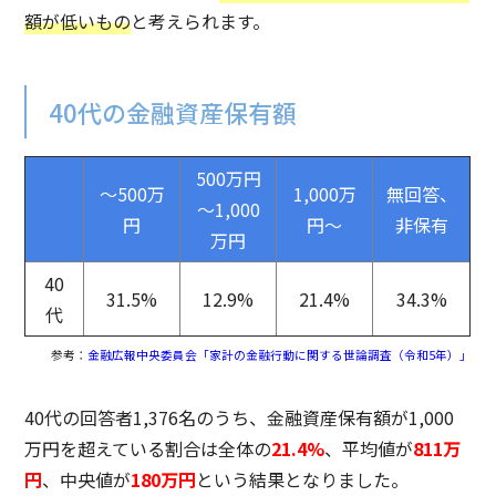
額が低いもの
と考えられます。
40代の金融資産保有額
500万円
～500万
1,000万
無回答、
～1,000
円
円～
非保有
万円
40
31.5%
12.9%
21.4%
34.3%
代
参考：
金融広報中央委員会「家計の金融行動に関する世論調査（令和5年）」
40代の回答者1,376名のうち、金融資産保有額が1,000
万円を超えている割合は全体の
21.4%
、平均値が
811万
円
、中央値が
180万円
という結果となりました。