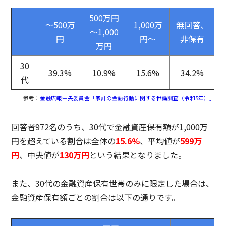
500万円
～500万
1,000万
無回答、
～1,000
円
円～
非保有
万円
30
39.3%
10.9%
15.6%
34.2%
代
参考：
金融広報中央委員会「家計の金融行動に関する世論調査（令和5年）」
回答者972名のうち、30代で金融資産保有額が1,000万
円を超えている割合は全体の
15.6%
、平均値が
599万
円
、中央値が
130万円
という結果となりました。
また、30代の金融資産保有世帯のみに限定した場合は、
金融資産保有額ごとの割合は以下の通りです。