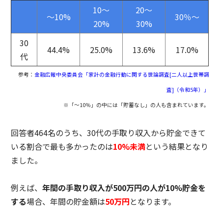
10～
20～
～10%
30％～
20%
30%
30
44.4%
25.0%
13.6%
17.0%
代
参考：
金融広報中央委員会「家計の金融行動に関する世論調査[二人以上世帯調
査]（令和5年）」
※「～10％」の中には「貯蓄なし」の人も含まれています。
回答者464名のうち、30代の手取り収入から貯金できて
いる割合で最も多かったのは
10%未満
という結果となり
ました。
例えば、
年間の手取り収入が500万円の人が10%貯金を
する
場合、年間の貯金額は
50万円
となります。